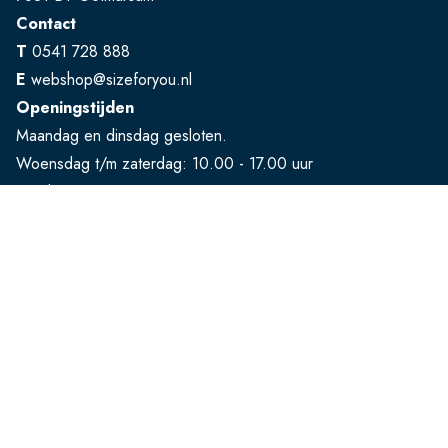
Contact
T
0541 728 888
E
webshop@sizeforyou.nl
Openingstijden
Maandag en dinsdag gesloten.
Woensdag t/m zaterdag: 10.00 - 17.00 uur
Zondag: 13.00 - 17.00 uur
Bekijk op Google Maps
Klantenservice
FAQ