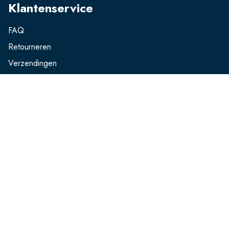
Klantenservice
FAQ
Retourneren
Verzendingen
Ruilen
Betalen
Producten
Kleding
Sokken
Wasparfum
Contact opnemen