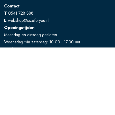
Contact
T
0541 728 888
E
webshop@sizeforyou.nl
Openingstijden
Maandag en dinsdag gesloten.
Woensdag t/m zaterdag: 10.00 - 17.00 uur
Zondag: 13.00 - 17.00 uur
Bekijk op Google Maps
Klantenservice
FAQ