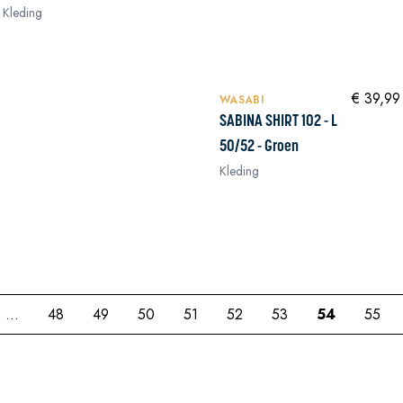
Kleding
NIEUW
In winkelwagen
In winkelwagen
€ 39,99
WASABI
SABINA SHIRT 102 - L
50/52 - Groen
Kleding
In winkelwagen
...
48
49
50
51
52
53
54
55