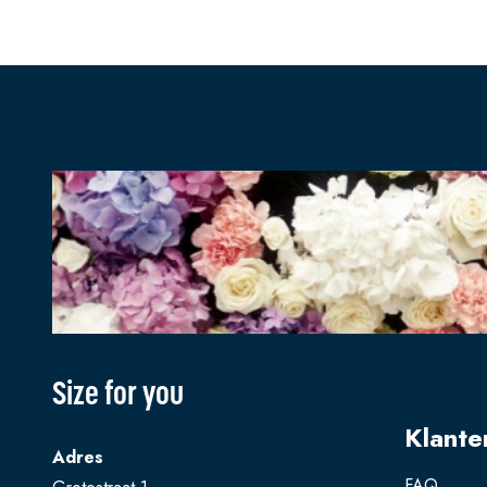
Size for you
Klante
Adres
FAQ