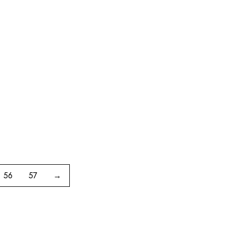
In winkelwagen
56
57
→