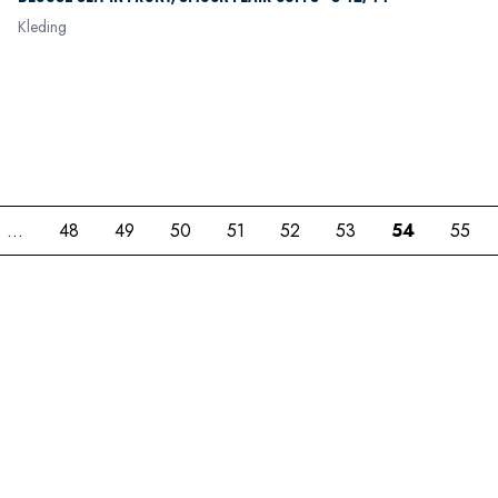
Kleding
In winkelwagen
In winkelwagen
In winkelwagen
...
48
49
50
51
52
53
54
55