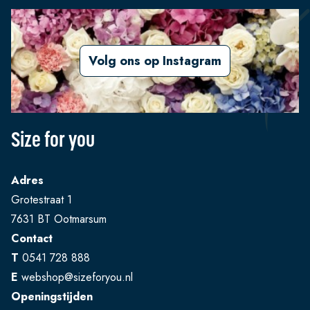
Volg ons op Instagram
Size for you
Adres
Grotestraat 1
7631 BT Ootmarsum
Contact
T
0541 728 888
E
webshop@sizeforyou.nl
Openingstijden