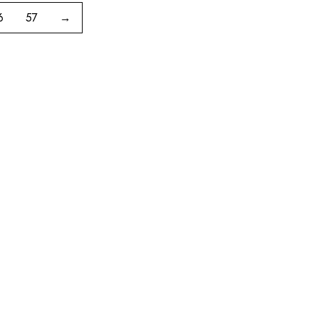
6
57
→