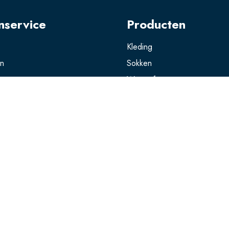
nservice
Producten
Kleding
en
Sokken
gen
Wasparfum