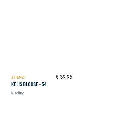
In winkelwagen
NIEUW
In winkelwagen
€ 39,95
ZHENZI
KELIS BLOUSE - 54
Kleding
In winkelwagen