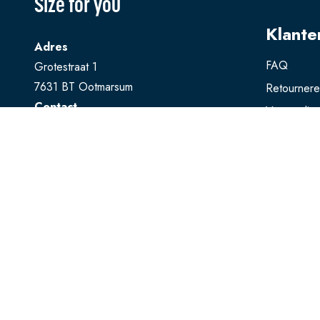
Size for you
Klante
Adres
FAQ
Grotestraat 1
7631 BT Ootmarsum
Retourner
Contact
Verzendin
T
0541 728 888
Ruilen
E
webshop@sizeforyou.nl
Betalen
Openingstijden
Maandag en dinsdag gesloten.
Woensdag t/m zaterdag: 10.00 - 17.00
uur
Zondag: 13.00 - 17.00 uur
Bekijk op Google Maps