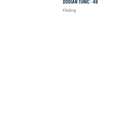
DORIAN TUNIC - 48
Kleding
In winkelwagen
In winkelwagen