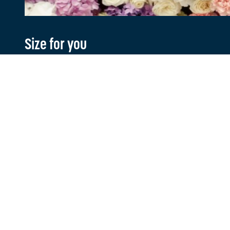
Size for you
Klante
Adres
FAQ
Grotestraat 1
7631 BT Ootmarsum
Retourner
Contact
Verzendin
T
0541 728 888
Ruilen
E
webshop@sizeforyou.nl
Betalen
Openingstijden
Maandag en dinsdag gesloten.
Woensdag t/m zaterdag: 10.00 - 17.00
uur
Zondag: 13.00 - 17.00 uur