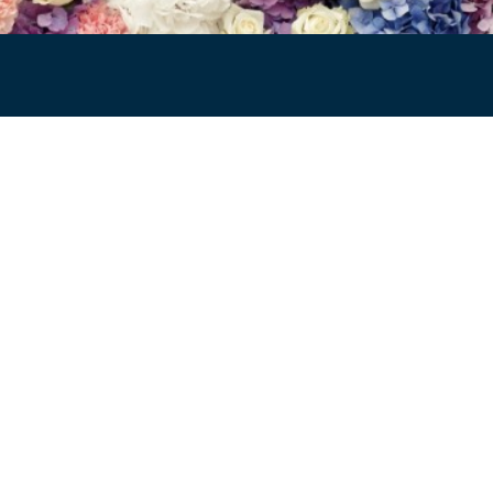
nservice
Producten
Kleding
en
Sokken
gen
Wasparfum