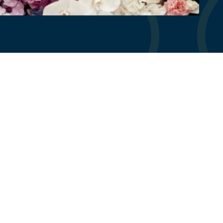
Contact opnemen
Heb je vragen? Neem contact met ons
op via onderstaand formulier!