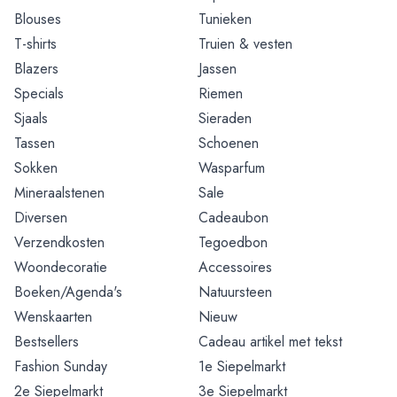
Blouses
Tunieken
T-shirts
Truien & vesten
Blazers
Jassen
Specials
Riemen
Sjaals
Sieraden
Tassen
Schoenen
Sokken
Wasparfum
Mineraalstenen
Sale
Diversen
Cadeaubon
Verzendkosten
Tegoedbon
Woondecoratie
Accessoires
Boeken/Agenda's
Natuursteen
Wenskaarten
Nieuw
Bestsellers
Cadeau artikel met tekst
Fashion Sunday
1e Siepelmarkt
2e Siepelmarkt
3e Siepelmarkt