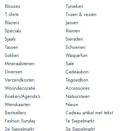
Blouses
Tunieken
T-shirts
Truien & vesten
Blazers
Jassen
Specials
Riemen
Sjaals
Sieraden
Tassen
Schoenen
Sokken
Wasparfum
Mineraalstenen
Sale
Diversen
Cadeaubon
Verzendkosten
Tegoedbon
Woondecoratie
Accessoires
Boeken/Agenda's
Natuursteen
Wenskaarten
Nieuw
Bestsellers
Cadeau artikel met tekst
Fashion Sunday
1e Siepelmarkt
2e Siepelmarkt
3e Siepelmarkt