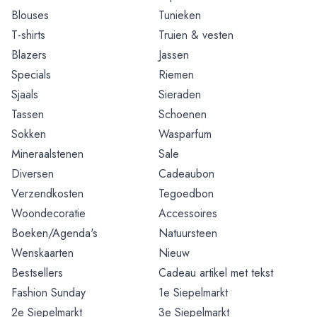
Blouses
Tunieken
T-shirts
Truien & vesten
Blazers
Jassen
Specials
Riemen
Sjaals
Sieraden
Tassen
Schoenen
Sokken
Wasparfum
Mineraalstenen
Sale
Diversen
Cadeaubon
Verzendkosten
Tegoedbon
Woondecoratie
Accessoires
Boeken/Agenda's
Natuursteen
Wenskaarten
Nieuw
Bestsellers
Cadeau artikel met tekst
Fashion Sunday
1e Siepelmarkt
2e Siepelmarkt
3e Siepelmarkt