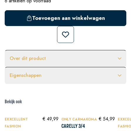
6 artikelen op voorraad
Toevoegen aan winkelwagen
Over dit product
Eigenschappen
Maat
S 42/44
Bekijk ook
Kleur
Wit
In winkelwagen
In winkelwagen
Maat
€ 49,99
€ 54,99
EXXCELLENT
ONLY CARMAKOMA
EXXCE
35-38
FASHION
CARELLY 3/4
FASHI