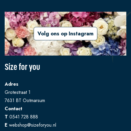
Volg ons op Instagram
Size for you
Adres
Grotestraat 1
7631 BT Ootmarsum
Contact
T
0541 728 888
E
webshop@sizeforyou.nl