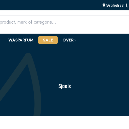
Grotestraat 
WASPARFUM
SALE
OVER
Sjaals