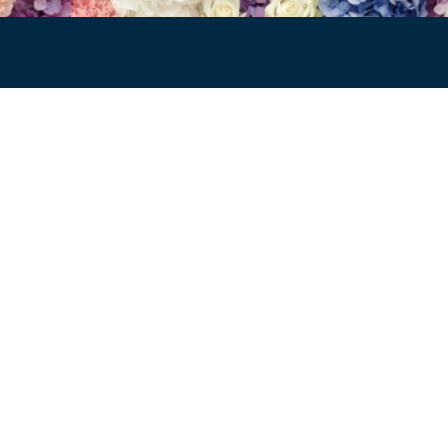
nservice
Producten
Kleding
en
Sokken
gen
Wasparfum