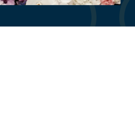
Contact opnemen
Heb je vragen? Neem contact met ons
op via onderstaand formulier!