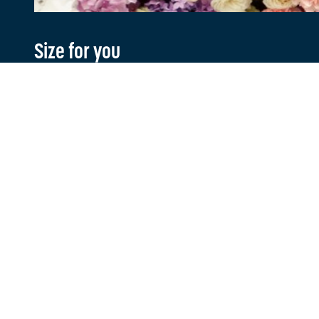
Size for you
Klante
Adres
FAQ
Grotestraat 1
7631 BT Ootmarsum
Retourner
Contact
Verzendin
T
0541 728 888
Ruilen
E
webshop@sizeforyou.nl
Betalen
Openingstijden
Maandag en dinsdag gesloten.
Woensdag t/m zaterdag: 10.00 - 17.00
uur
Zondag: 13.00 - 17.00 uur