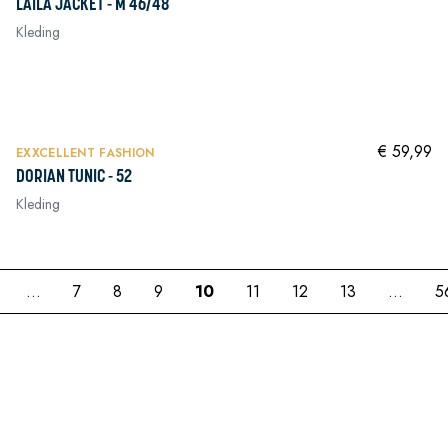
LAILA JACKET - M 46/48
Kleding
In winkelwagen
In winkelwagen
NIEUW
In winkelwagen
€ 59,99
EXXCELLENT FASHION
DORIAN TUNIC - 52
Kleding
...
7
8
9
10
11
12
13
...
5