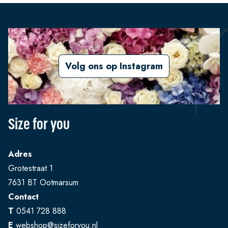
Volg ons op Instagram
Size for you
Adres
Grotestraat 1
7631 BT Ootmarsum
Contact
T
0541 728 888
E
webshop@sizeforyou.nl