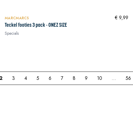
In winkelwagen
In winkelwagen
€ 9,99
MARCMARCS
Teckel footies 3 pack - ONEZ SIZE
Specials
In winkelwagen
In winkelwagen
2
3
4
5
6
7
8
9
10
...
56