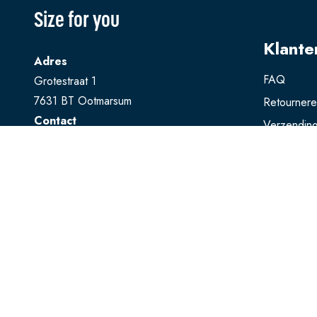
Size for you
Klante
Adres
FAQ
Grotestraat 1
7631 BT Ootmarsum
Retourner
Contact
Verzendin
T
0541 728 888
Ruilen
E
webshop@sizeforyou.nl
Betalen
Openingstijden
Maandag en dinsdag gesloten.
Woensdag t/m zaterdag: 10.00 - 17.00
uur
Zondag: 13.00 - 17.00 uur
Bekijk op Google Maps