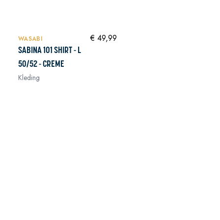
NIEUW
In winkelwagen
€ 49,99
WASABI
SABINA 101 SHIRT - L
50/52 - CREME
Kleding
In winkelwagen
In winkelwagen