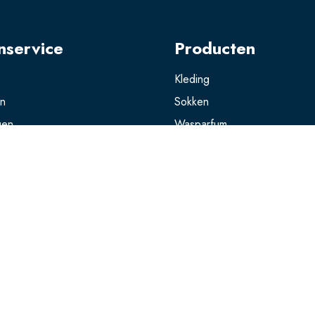
nservice
Producten
Kleding
en
Sokken
gen
Wasparfum