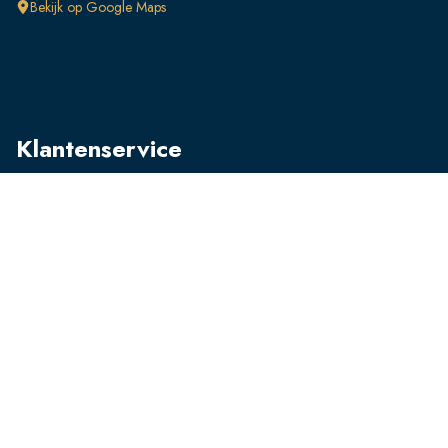
Bekijk op Google Maps
Klantenservice
FAQ
Retourneren
Verzendingen
Ruilen
Betalen
Producten
Kleding