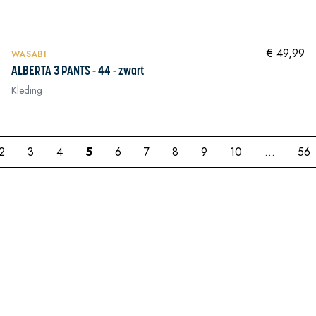
In winkelwagen
NIEUW
In winkelwagen
€ 49,99
WASABI
ALBERTA 3 PANTS - 44 - zwart
Kleding
2
3
4
5
6
7
8
9
10
...
56