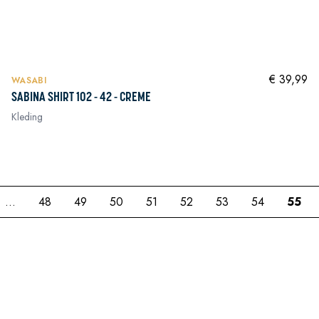
In winkelwagen
In winkelwagen
NIEUW
In winkelwagen
€ 39,99
WASABI
SABINA SHIRT 102 - 42 - CREME
Kleding
In winkelwagen
...
48
49
50
51
52
53
54
55