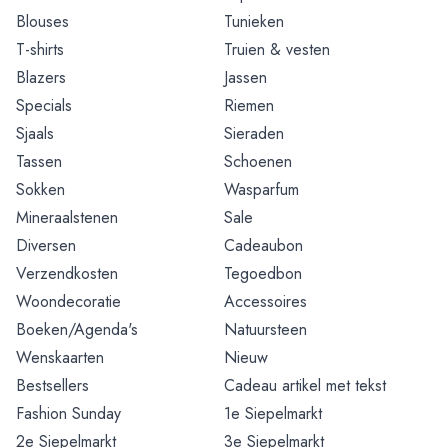
Blouses
Tunieken
T-shirts
Truien & vesten
Blazers
Jassen
Specials
Riemen
Sjaals
Sieraden
Tassen
Schoenen
Sokken
Wasparfum
Mineraalstenen
Sale
Diversen
Cadeaubon
Verzendkosten
Tegoedbon
Woondecoratie
Accessoires
Boeken/Agenda's
Natuursteen
Wenskaarten
Nieuw
Bestsellers
Cadeau artikel met tekst
Fashion Sunday
1e Siepelmarkt
2e Siepelmarkt
3e Siepelmarkt