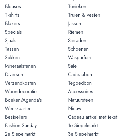
Blouses
Tunieken
T-shirts
Truien & vesten
Blazers
Jassen
Specials
Riemen
Sjaals
Sieraden
Tassen
Schoenen
Sokken
Wasparfum
Mineraalstenen
Sale
Diversen
Cadeaubon
Verzendkosten
Tegoedbon
Woondecoratie
Accessoires
Boeken/Agenda's
Natuursteen
Wenskaarten
Nieuw
Bestsellers
Cadeau artikel met tekst
Fashion Sunday
1e Siepelmarkt
2e Siepelmarkt
3e Siepelmarkt