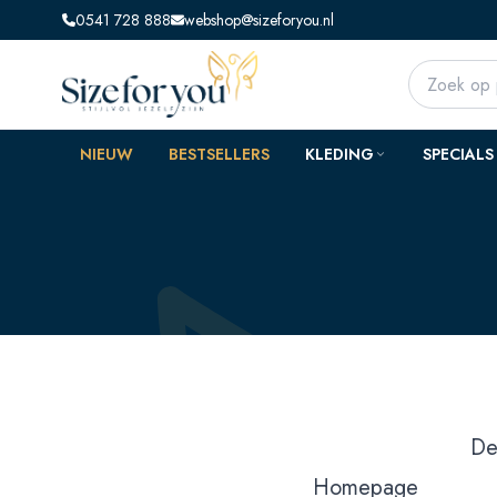
0541 728 888
webshop@sizeforyou.nl
NIEUW
BESTSELLERS
KLEDING
SPECIALS
De
Homepage