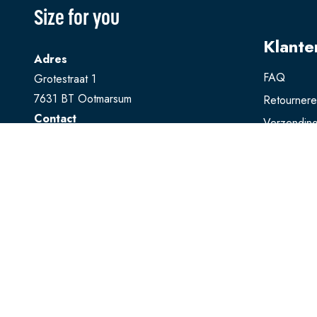
Size for you
Klante
Adres
FAQ
Grotestraat 1
7631 BT Ootmarsum
Retourner
Contact
Verzendin
T
0541 728 888
Ruilen
E
webshop@sizeforyou.nl
Betalen
Openingstijden
Maandag en dinsdag gesloten.
Woensdag t/m zaterdag: 10.00 - 17.00
uur
Zondag: 13.00 - 17.00 uur
Bekijk op Google Maps