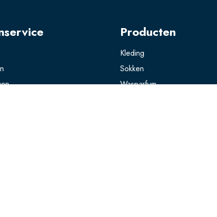
nservice
Producten
Kleding
en
Sokken
gen
Wasparfum