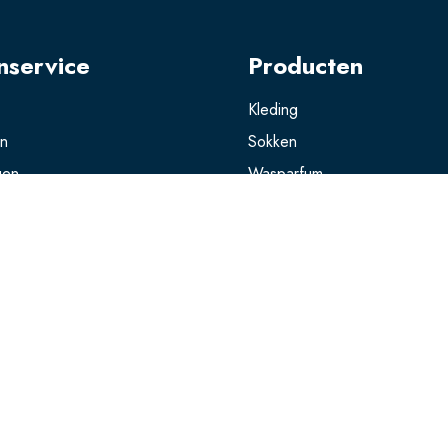
nservice
Producten
Kleding
en
Sokken
gen
Wasparfum