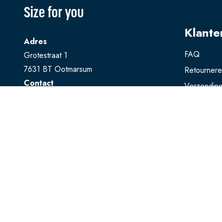
Size for you
Klante
Adres
FAQ
Grotestraat 1
7631 BT Ootmarsum
Retourner
Contact
Verzendin
T
0541 728 888
Ruilen
E
webshop@sizeforyou.nl
Betalen
Openingstijden
Maandag en dinsdag gesloten.
Woensdag t/m zaterdag: 10.00 - 17.00
uur
Zondag: 13.00 - 17.00 uur
Bekijk op Google Maps