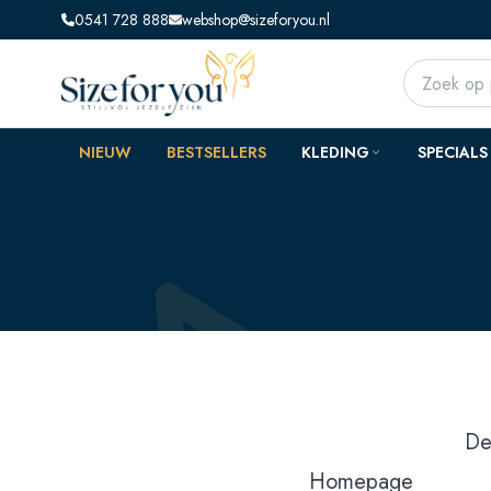
0541 728 888
webshop@sizeforyou.nl
NIEUW
BESTSELLERS
KLEDING
SPECIALS
De
Homepage