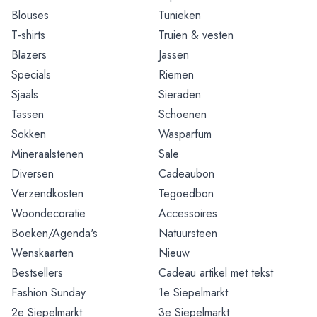
Blouses
Tunieken
T-shirts
Truien & vesten
Blazers
Jassen
Specials
Riemen
Sjaals
Sieraden
Tassen
Schoenen
Sokken
Wasparfum
Mineraalstenen
Sale
Diversen
Cadeaubon
Verzendkosten
Tegoedbon
Woondecoratie
Accessoires
Boeken/Agenda's
Natuursteen
Wenskaarten
Nieuw
Bestsellers
Cadeau artikel met tekst
Fashion Sunday
1e Siepelmarkt
2e Siepelmarkt
3e Siepelmarkt