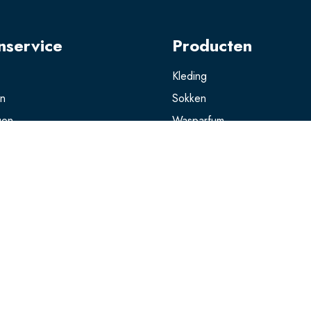
nservice
Producten
Kleding
en
Sokken
gen
Wasparfum