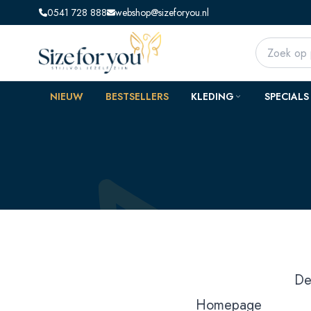
0541 728 888
webshop@sizeforyou.nl
NIEUW
BESTSELLERS
KLEDING
SPECIALS
De
Homepage