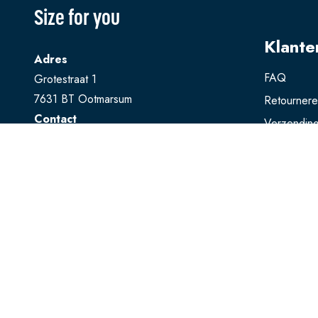
Size for you
Klante
Adres
FAQ
Grotestraat 1
7631 BT Ootmarsum
Retourner
Contact
Verzendin
T
0541 728 888
Ruilen
E
webshop@sizeforyou.nl
Betalen
Openingstijden
Maandag en dinsdag gesloten.
Woensdag t/m zaterdag: 10.00 - 17.00
uur
Zondag: 13.00 - 17.00 uur
Bekijk op Google Maps