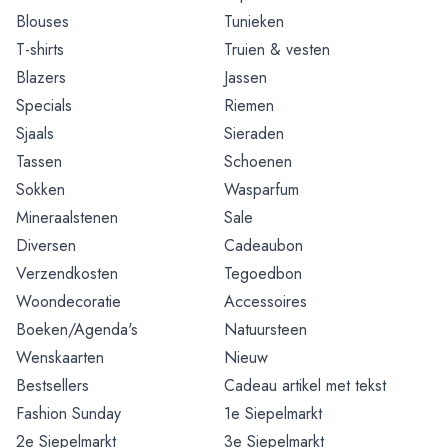
Blouses
Tunieken
T-shirts
Truien & vesten
Blazers
Jassen
Specials
Riemen
Sjaals
Sieraden
Tassen
Schoenen
Sokken
Wasparfum
Mineraalstenen
Sale
Diversen
Cadeaubon
Verzendkosten
Tegoedbon
Woondecoratie
Accessoires
Boeken/Agenda's
Natuursteen
Wenskaarten
Nieuw
Bestsellers
Cadeau artikel met tekst
Fashion Sunday
1e Siepelmarkt
2e Siepelmarkt
3e Siepelmarkt