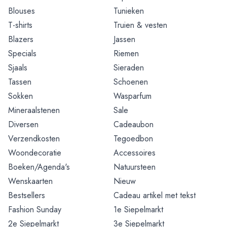
Blouses
Tunieken
T-shirts
Truien & vesten
Blazers
Jassen
Specials
Riemen
Sjaals
Sieraden
Tassen
Schoenen
Sokken
Wasparfum
Mineraalstenen
Sale
Diversen
Cadeaubon
Verzendkosten
Tegoedbon
Woondecoratie
Accessoires
Boeken/Agenda's
Natuursteen
Wenskaarten
Nieuw
Bestsellers
Cadeau artikel met tekst
Fashion Sunday
1e Siepelmarkt
2e Siepelmarkt
3e Siepelmarkt