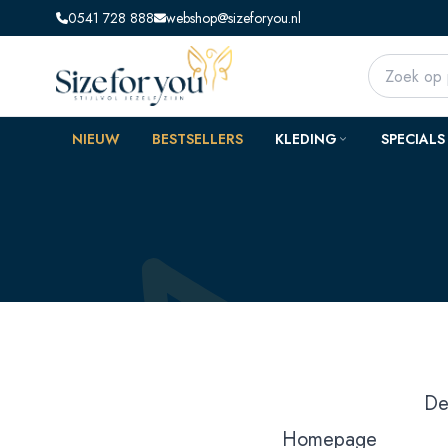
0541 728 888
webshop@sizeforyou.nl
NIEUW
BESTSELLERS
KLEDING
SPECIALS
De
Homepage