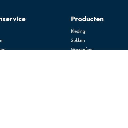
nservice
Producten
Kleding
en
Sokken
gen
Wasparfum