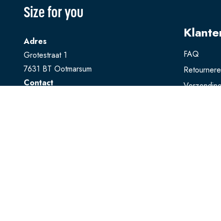
Size for you
Klante
Adres
FAQ
Grotestraat 1
7631 BT Ootmarsum
Retourner
Contact
Verzendin
T
0541 728 888
Ruilen
E
webshop@sizeforyou.nl
Betalen
Openingstijden
Maandag en dinsdag gesloten.
Woensdag t/m zaterdag: 10.00 - 17.00
uur
Zondag: 13.00 - 17.00 uur
Bekijk op Google Maps