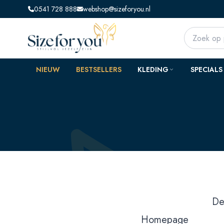
0541 728 888
webshop@sizeforyou.nl
NIEUW
BESTSELLERS
KLEDING
SPECIALS
De
Homepage