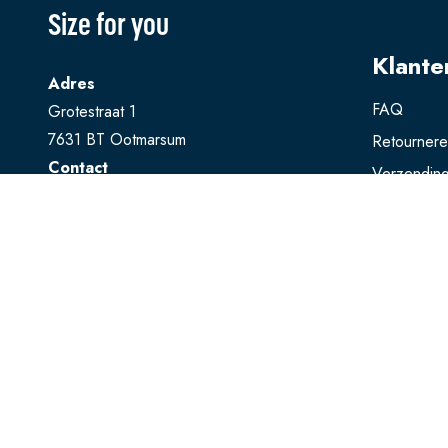
Size for you
Klante
Adres
FAQ
Grotestraat 1
7631 BT Ootmarsum
Retourner
Contact
Verzendin
T
0541 728 888
Ruilen
E
webshop@sizeforyou.nl
Betalen
Openingstijden
Maandag en dinsdag gesloten.
Woensdag t/m zaterdag: 10.00 - 17.00
uur
Zondag: 13.00 - 17.00 uur
Bekijk op Google Maps