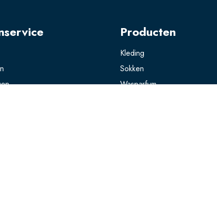
nservice
Producten
Kleding
en
Sokken
gen
Wasparfum