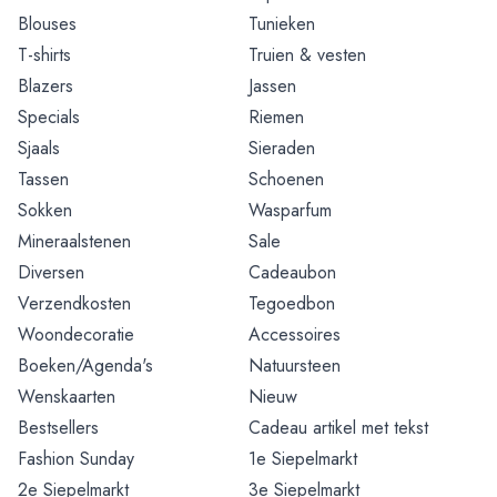
Blouses
Tunieken
T-shirts
Truien & vesten
Blazers
Jassen
Specials
Riemen
Sjaals
Sieraden
Tassen
Schoenen
Sokken
Wasparfum
Mineraalstenen
Sale
Diversen
Cadeaubon
Verzendkosten
Tegoedbon
Woondecoratie
Accessoires
Boeken/Agenda's
Natuursteen
Wenskaarten
Nieuw
Bestsellers
Cadeau artikel met tekst
Fashion Sunday
1e Siepelmarkt
2e Siepelmarkt
3e Siepelmarkt