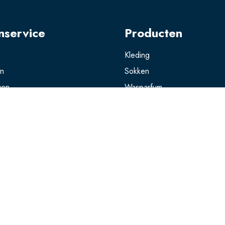
nservice
Producten
Kleding
en
Sokken
gen
Wasparfum