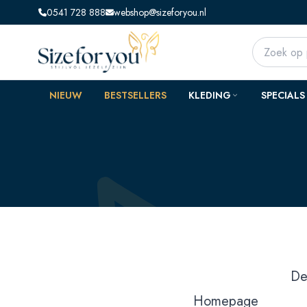
0541 728 888
webshop@sizeforyou.nl
NIEUW
BESTSELLERS
KLEDING
SPECIALS
De
Homepage