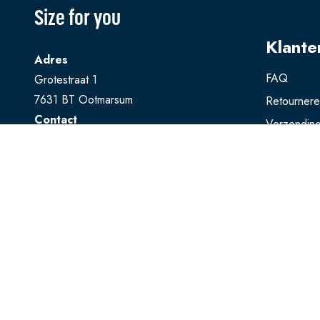
Size for you
Klante
Adres
FAQ
Grotestraat 1
7631 BT Ootmarsum
Retourner
Contact
Verzendin
T
0541 728 888
Ruilen
E
webshop@sizeforyou.nl
Betalen
Openingstijden
Maandag en dinsdag gesloten.
Woensdag t/m zaterdag: 10.00 - 17.00
uur
Zondag: 13.00 - 17.00 uur
Bekijk op Google Maps