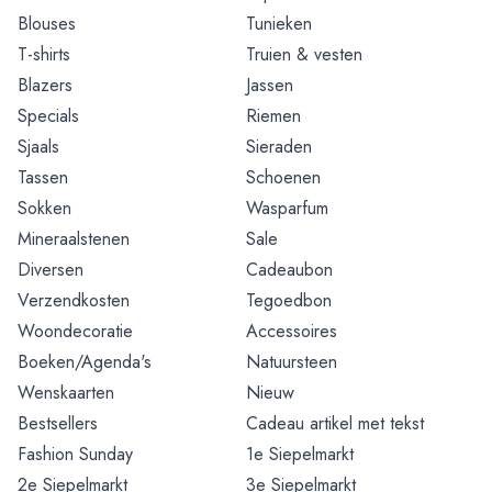
Blouses
Tunieken
T-shirts
Truien & vesten
Blazers
Jassen
Specials
Riemen
Sjaals
Sieraden
Tassen
Schoenen
Sokken
Wasparfum
Mineraalstenen
Sale
Diversen
Cadeaubon
Verzendkosten
Tegoedbon
Woondecoratie
Accessoires
Boeken/Agenda's
Natuursteen
Wenskaarten
Nieuw
Bestsellers
Cadeau artikel met tekst
Fashion Sunday
1e Siepelmarkt
2e Siepelmarkt
3e Siepelmarkt