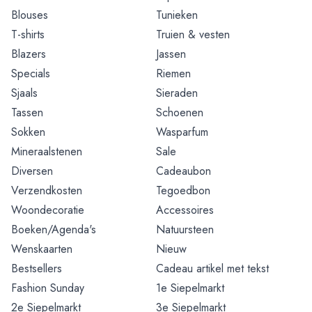
Blouses
Tunieken
T-shirts
Truien & vesten
Blazers
Jassen
Specials
Riemen
Sjaals
Sieraden
Tassen
Schoenen
Sokken
Wasparfum
Mineraalstenen
Sale
Diversen
Cadeaubon
Verzendkosten
Tegoedbon
Woondecoratie
Accessoires
Boeken/Agenda's
Natuursteen
Wenskaarten
Nieuw
Bestsellers
Cadeau artikel met tekst
Fashion Sunday
1e Siepelmarkt
2e Siepelmarkt
3e Siepelmarkt