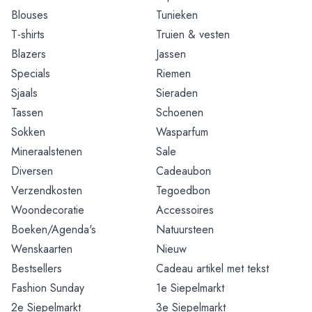
Blouses
Tunieken
T-shirts
Truien & vesten
Blazers
Jassen
Specials
Riemen
Sjaals
Sieraden
Tassen
Schoenen
Sokken
Wasparfum
Mineraalstenen
Sale
Diversen
Cadeaubon
Verzendkosten
Tegoedbon
Woondecoratie
Accessoires
Boeken/Agenda's
Natuursteen
Wenskaarten
Nieuw
Bestsellers
Cadeau artikel met tekst
Fashion Sunday
1e Siepelmarkt
2e Siepelmarkt
3e Siepelmarkt