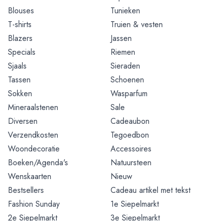
Blouses
Tunieken
T-shirts
Truien & vesten
Blazers
Jassen
Specials
Riemen
Sjaals
Sieraden
Tassen
Schoenen
Sokken
Wasparfum
Mineraalstenen
Sale
Diversen
Cadeaubon
Verzendkosten
Tegoedbon
Woondecoratie
Accessoires
Boeken/Agenda's
Natuursteen
Wenskaarten
Nieuw
Bestsellers
Cadeau artikel met tekst
Fashion Sunday
1e Siepelmarkt
2e Siepelmarkt
3e Siepelmarkt