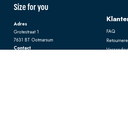
Size for you
Klante
Adres
FAQ
Grotestraat 1
7631 BT Ootmarsum
Retourner
Contact
Verzendin
T
0541 728 888
Ruilen
E
webshop@sizeforyou.nl
Betalen
Openingstijden
Maandag en dinsdag gesloten.
Woensdag t/m zaterdag: 10.00 - 17.00
uur
Zondag: 13.00 - 17.00 uur
Bekijk op Google Maps