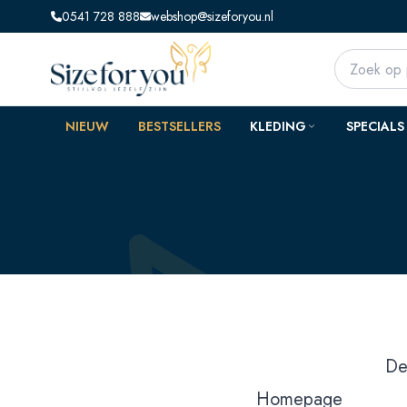
0541 728 888
webshop@sizeforyou.nl
NIEUW
BESTSELLERS
KLEDING
SPECIALS
De
Homepage