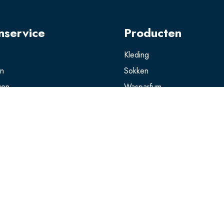
nservice
Producten
Kleding
en
Sokken
gen
Wasparfum