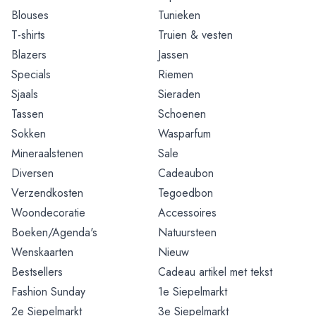
Blouses
Tunieken
T-shirts
Truien & vesten
Blazers
Jassen
Specials
Riemen
Sjaals
Sieraden
Tassen
Schoenen
Sokken
Wasparfum
Mineraalstenen
Sale
Diversen
Cadeaubon
Verzendkosten
Tegoedbon
Woondecoratie
Accessoires
Boeken/Agenda's
Natuursteen
Wenskaarten
Nieuw
Bestsellers
Cadeau artikel met tekst
Fashion Sunday
1e Siepelmarkt
2e Siepelmarkt
3e Siepelmarkt