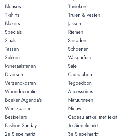
Blouses
Tunieken
T-shirts
Truien & vesten
Blazers
Jassen
Specials
Riemen
Sjaals
Sieraden
Tassen
Schoenen
Sokken
Wasparfum
Mineraalstenen
Sale
Diversen
Cadeaubon
Verzendkosten
Tegoedbon
Woondecoratie
Accessoires
Boeken/Agenda's
Natuursteen
Wenskaarten
Nieuw
Bestsellers
Cadeau artikel met tekst
Fashion Sunday
1e Siepelmarkt
2e Siepelmarkt
3e Siepelmarkt