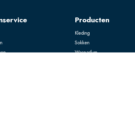
nservice
Producten
Kleding
en
Sokken
gen
Wasparfum