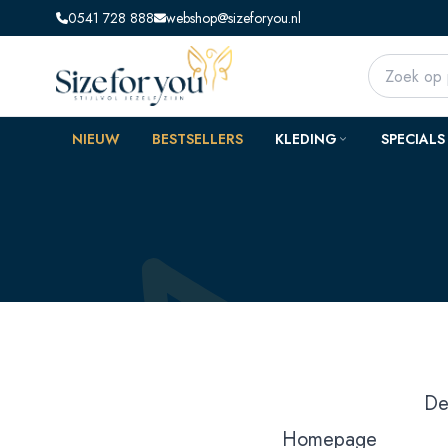
0541 728 888
webshop@sizeforyou.nl
NIEUW
BESTSELLERS
KLEDING
SPECIALS
De
Homepage