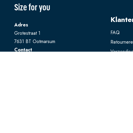
Size for you
Klante
Adres
FAQ
Grotestraat 1
7631 BT Ootmarsum
Retourner
Contact
Verzendin
T
0541 728 888
Ruilen
E
webshop@sizeforyou.nl
Betalen
Openingstijden
Maandag en dinsdag gesloten.
Woensdag t/m zaterdag: 10.00 - 17.00
uur
Zondag: 13.00 - 17.00 uur
Bekijk op Google Maps