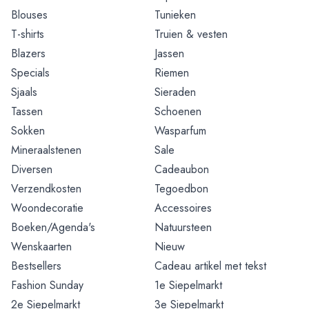
Blouses
Tunieken
T-shirts
Truien & vesten
Blazers
Jassen
Specials
Riemen
Sjaals
Sieraden
Tassen
Schoenen
Sokken
Wasparfum
Mineraalstenen
Sale
Diversen
Cadeaubon
Verzendkosten
Tegoedbon
Woondecoratie
Accessoires
Boeken/Agenda's
Natuursteen
Wenskaarten
Nieuw
Bestsellers
Cadeau artikel met tekst
Fashion Sunday
1e Siepelmarkt
2e Siepelmarkt
3e Siepelmarkt